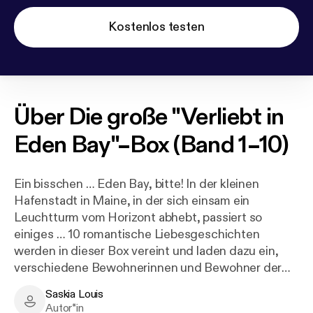
Kostenlos testen
Über
Die große "Verliebt in
Eden Bay"–Box (Band 1–10)
Ein bisschen … Eden Bay, bitte! In der kleinen
Hafenstadt in Maine, in der sich einsam ein
Leuchtturm vom Horizont abhebt, passiert so
einiges … 10 romantische Liebesgeschichten
werden in dieser Box vereint und laden dazu ein,
verschiedene Bewohnerinnen und Bewohner der
Kleinstadt dabei zu begleiten, wie sie ihre Wege
Saskia Louis
zueinander finden. Höchst unterhaltsam, humorvoll
Saskia Louis - Author
Autor*in