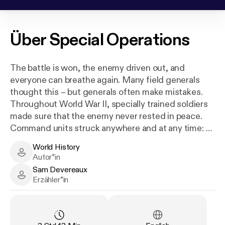
Über
Special Operations
The battle is won, the enemy driven out, and
everyone can breathe again. Many field generals
thought this – but generals often make mistakes.
Throughout World War II, specially trained soldiers
made sure that the enemy never rested in peace.
Command units struck anywhere and at any time: a
German general was kidnapped in the middle of
World History
Crete, while commandos liberated Benito Mussolini
World History - Author
Autor*in
from his prison on a mountain top. And British units
Sam Devereaux
blew up factories in a Norwegian town to deprive
Sam Devereaux - Narrator
Erzähler*in
Germany of important raw materials. The warring
parties also employed trickery, like when the Nazis
tried to undermine Britain's economy with fake bank
notes, or when the British planted false documents