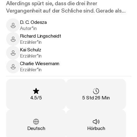
Allerdings spürt sie, dass die drei ihrer
Vergangenheit auf der Schliche sind. Gerade als
Adriana den drei Männern alles erzählen will, bricht
D. C. Odesza
ein Sturm ungeahnt über sie herein, da unerwartet
D. C. Odesza - Author
Autor*in
jemand vor der Tür steht, mit dem sie nicht
Richard Lingscheidt
gerechnet hat. Wird Adriana ihren Mitbewohnern
Richard Lingscheidt - Narrator
Erzähler*in
alles über sich erzählen? Oder ist es bereits zu spät
Kai Schulz
dafür? Dies ist der zweite Band der neuen
Kai Schulz - Narrator
Erzähler*in
mitreißenden Romanreihe von D.C. Odesza. Zudem
Charlie Wiesemann
Charlie Wiesemann - Narrator
enthält die Reihe spicy-Szenen, eine starke
Erzähler*in
Protagonistin und Männer zum Niederknien.
Bewertung
:
Länge
:
4.5
/
5
5 Std 26 Min
Sprache
:
Art
:
Deutsch
Hörbuch