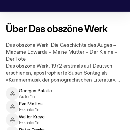
Über
Das obszöne Werk
Das obszöne Werk: Die Geschichte des Auges –
Madame Edwarda – Meine Mutter – Der Kleine –
Der Tote
Das obszöne Werk, 1972 erstmals auf Deutsch
erschienen, apostrophierte Susan Sontag als
»Kammermusik der pornographischen Literatur«.
Die erotische Erfahrung ist für Bataille eine
Georges Bataille
zweifache: die des Tabus und die seiner
Georges Bataille - Author
Autor*in
Überschreitung; erst die Überschreitung des Tabus
Eva Mattes
ermöglicht den Personen Batailles - Sartre nannte
Eva Mattes - Narrator
Erzähler*in
ihn einen »neuen Mystiker« - auch die
Walter Kreye
Transzendierung des Ich.
Walter Kreye - Narrator
Erzähler*in
Die Ekstase, das buchstäbliche Außer-sich-Sein,
Peter Franke