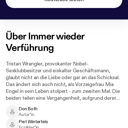
Über
Immer wieder
Verführung
Tristan Wrangler, provokanter Nobel-
Sexklubbesitzer und eiskalter Geschäftsmann,
glaubt nicht an die Liebe oder gar an das Schicksal.
Das ändert sich auch nicht, als Vorzeigefrau Mia
Engel in sein Leben stolpert - zum zweiten Mal. Die
beiden teilen eine Vergangenheit, aufgrund derer
Tristan zu jenem dunklen Mann wurde, der er heute
Don Both
ist.
Don Both - Author
Autor*in
Piet Winterfels
Von ihrer absoluten Hingabe und Liebe zu ihm
Piet Winterfels - Narrator
Erzähler*in