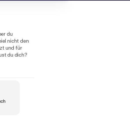
ber du
iel nicht den
zt und für
aust du dich?
rrator
uch