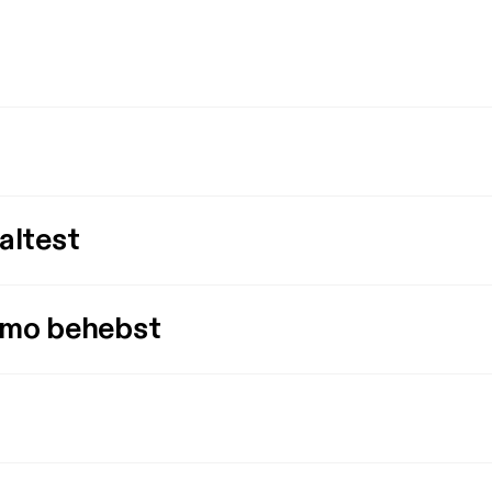
altest
imo behebst