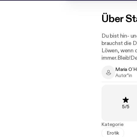
Über
St
Du bist hin- u
brauchst die D
Löwen, wenn du
immer.Bleib!De
Maria O´H
Maria O´Hara
Autor*in
Bewer
5
/
5
Kategorie
Erotik