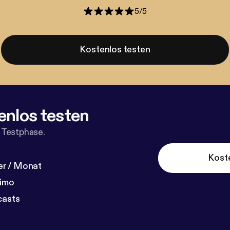
5
/
5
Kostenlos testen
enlos testen
 Testphase.
Kost
r / Monat
dimo
casts