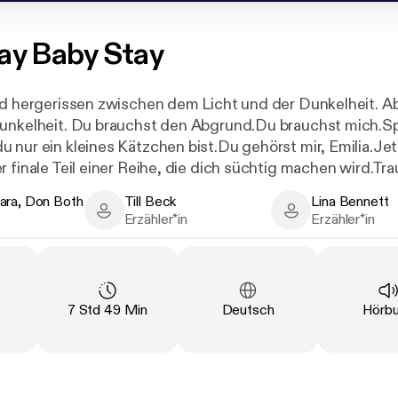
ay Baby Stay
nd hergerissen zwischen dem Licht und der Dunkelheit. A
unkelheit. Du brauchst den Abgrund.Du brauchst mich.Sp
 nur ein kleines Kätzchen bist.Du gehörst mir, Emilia.Jet
r finale Teil einer Reihe, die dich süchtig machen wird.Tr
ara, Don Both
Till Beck
Lina Bennett
, Don Both - Author
Till Beck - Narrator
Lina Bennett - Na
Erzähler*in
Erzähler*in
tung
:
Länge
:
Sprache
:
Art
:
7 Std 49 Min
Deutsch
Hörb