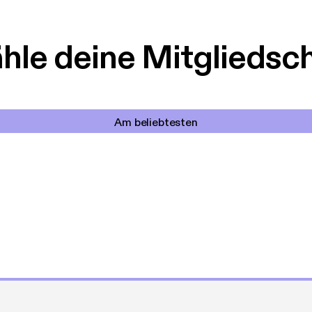
le deine Mitgliedsc
Am beliebtesten