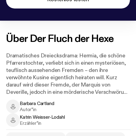
Über
Der Fluch der Hexe
Dramatisches Dreiecksdrama: Hermia, die schöne
Pfarrerstochter, verliebt sich in einen mysteriösen,
teuflisch aussehenden Fremden – den ihre
verwöhnte Kusine eigentlich heiraten will. Kurz
darauf wird dieser Fremde, der Marquis von
Deverille, jedoch in eine mörderische Verschwörung
verwickelt. Hermia muss nun um sein Leben
Barbara Cartland
kämpfen und ein Happy End scheint utopisch zu
Barbara Cartland - Author
Autor*in
sein.
Katrin Weisser-Lodahl
Katrin Weisser-Lodahl - Narrator
Erzähler*in