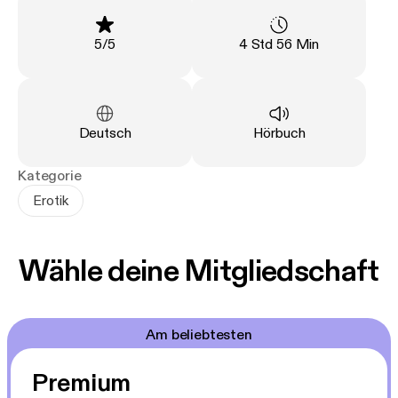
Bewertung
:
Länge
:
5
/
5
4 Std 56 Min
Sprache
:
Art
:
Deutsch
Hörbuch
Kategorie
Erotik
Wähle deine Mitgliedschaft
Am beliebtesten
Premium