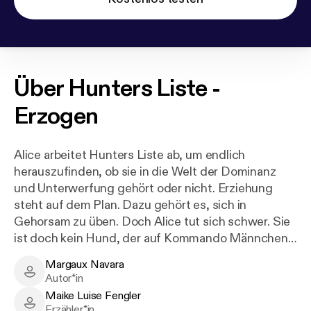
Über
Hunters Liste -
Erzogen
Alice arbeitet Hunters Liste ab, um endlich
herauszufinden, ob sie in die Welt der Dominanz
und Unterwerfung gehört oder nicht. Erziehung
steht auf dem Plan. Dazu gehört es, sich in
Gehorsam zu üben. Doch Alice tut sich schwer. Sie
ist doch kein Hund, der auf Kommando Männchen
macht! Sir Cecil und die anderen Herren aus dem
Margaux Navara
Club in Orlando, Florida geben sich Mühe mit der
Margaux Navara - Author
Autor*in
aufsässigen Frau, die gerne Sub sein möchte und
Maike Luise Fengler
doch nicht mit dem Herzen dabei ist. Vielleicht
Maike Luise Fengler - Narrator
Erzähler*in