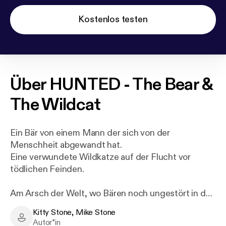
Kostenlos testen
Über
HUNTED - The Bear &
The Wildcat
Ein Bär von einem Mann der sich von der
Menschheit abgewandt hat.
Eine verwundete Wildkatze auf der Flucht vor
tödlichen Feinden.
Am Arsch der Welt, wo Bären noch ungestört in den
Wald scheißen können.
Kitty Stone, Mike Stone
Wo man tagelang wandern muss, um auch nur eine
Kitty Stone, Mike Stone - Author
Autor*in