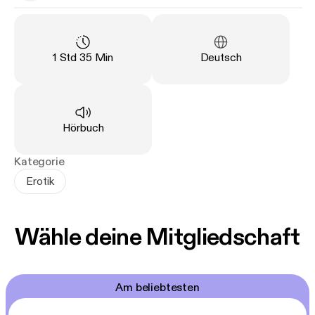
Hingabe.
Länge
:
Sprache
:
1 Std 35 Min
Deutsch
Art
:
Hörbuch
Kategorie
Erotik
Wähle deine Mitgliedschaft
Am beliebtesten