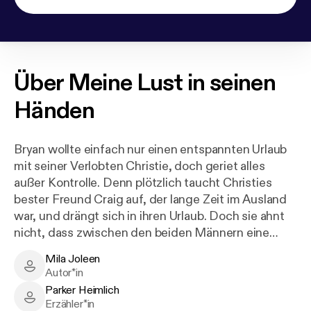
Über
Meine Lust in seinen
Händen
Bryan wollte einfach nur einen entspannten Urlaub
mit seiner Verlobten Christie, doch geriet alles
außer Kontrolle. Denn plötzlich taucht Christies
bester Freund Craig auf, der lange Zeit im Ausland
war, und drängt sich in ihren Urlaub. Doch sie ahnt
nicht, dass zwischen den beiden Männern eine
gemeinsame Vergangenheit besteht. Wie weit ist
Mila Joleen
Bryan bereit zu gehen, um dieses Geheimnis zu
Mila Joleen - Author
Autor*in
bewahren und Christie nicht zu verlieren. Begleite
Parker Heimlich
ihn auf dem Weg zwischen Gefahr, Lust und
Parker Heimlich - Narrator
Erzähler*in