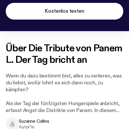
Kostenlos testen
Über
Die Tribute von Panem
L. Der Tag bricht an
Wenn du dazu bestimmt bist, alles zu verlieren, was
du liebst, wofür lohnt es sich dann noch, zu
kämpfen?
Als der Tag der fünfzigsten Hungerspiele anbricht,
erfasst Angst die Distrikte von Panem. In diesem
Jahr werden zu Ehren des Jubel-Jubiläums doppelt
Suzanne Collins
so viele Tribute aus ihrem Zuhause gerissen.
Suzanne Collins - Author
Autor*in