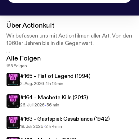
Über
Actionkult
Wir befassen uns mit Actionfilmen aller Art. Von den
1960er Jahren bis in die Gegenwart.
Alle Folgen
Moderation: Dominik Hug
165 Folgen
#165 - Fist of Legend (1994)
-
2. Aug. 2026
1 h 13 min
#164 - Machete Kills (2013)
-
26. Juli 2026
56 min
#163 - Gastspiel: Casablanca (1942)
-
19. Juli 2026
2 h 4 min