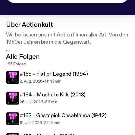
Über
Actionkult
Wir befassen uns mit Actionfilmen aller Art. Von den
1960er Jahren bis in die Gegenwart.
Alle Folgen
Moderation: Dominik Hug
165 Folgen
#165 - Fist of Legend (1994)
-
2. Aug. 2026
1 h 13 min
#164 - Machete Kills (2013)
-
26. Juli 2026
56 min
#163 - Gastspiel: Casablanca (1942)
-
19. Juli 2026
2 h 4 min