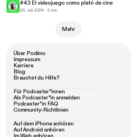
#43 El videojuego como plató de cine
26. Juli 2024
5 min
Mehr
Über Podimo
Impressum
Karriere
Blog
Brauchst du Hilfe?
Für Podcaster*innen
Als Podcaster*in anmelden
Podcaster*in FAQ
Community-Richtlinien
Auf dem iPhone anhören
Auf Android anhören
Im Web anhören