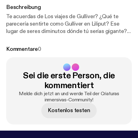
Beschreibung
Te acuerdas de Los viajes de Gulliver? ¿Qué te
parecería sentirte como Gulliver en Liliput? Ese
lugar de seres diminutos dónde tú serías gigante?
Pues con la realidad mixta, ya puedes sentirte así.
#AR #MR #realidadaumentada #teatro
Kommentare
0
#videojuego #realidad mixta Si quieres recibir un
resumen con acceso a todos los podcast y su
versión escrita, suscríbete en evadominguez.com
Sei die erste Person, die
kommentiert
Melde dich jetzt an und werde Teil der Criaturas
inmersivas-Community!
Kostenlos testen