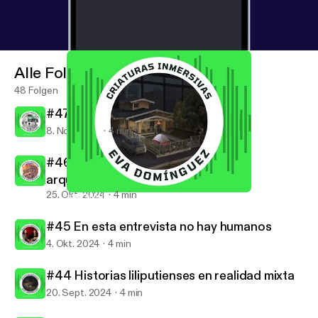
Alle Folgen
48 Folgen
#47 Falsos recuerdos amplificados
8. Nov. 2024
4 min
#46 Escaneo 3D contra el expolio
arqueológico
25. Okt. 2024
4 min
#44 Historias liliputienses en realidad mixta
Criaturas inmersivas
#45 En esta entrevista no hay humanos
4. Okt. 2024
4 min
#44 Historias liliputienses en realidad mixta
20. Sept. 2024
4 min