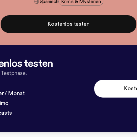
Spanisch
Krimis & Mysterien
Kostenlos testen
enlos testen
 Testphase.
Kost
r / Monat
dimo
casts