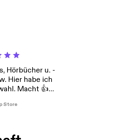
s, Hörbücher u. -
w. Hier habe ich
ahl. Macht 👍
er so
p Store