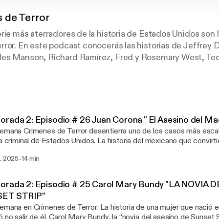
 de Terror
rie más aterradores de la historia de Estados Unidos son 
rror. En este podcast conocerás las historias de Jeffrey
les Manson, Richard Ramírez, Fred y Rosemary West, T
uya maldad parece sacada de una película… pero fue real.
 sus infancias, sus mentes retorcidas, y sus motivacion
rios que marcaron a generaciones. Narrado por Santiago 
l lado más oscuro de la condición humana.
rada 2: Episodio # 26 Juan Corona " El Asesino del M
emana Crimenes de Terror desentierra uno de los casos más escalo
dad ya superó por mucho a la ficción?Crímenes de Terror se
ia criminal de Estados Unidos. La historia del mexicano que convir
mbres y mujeres para conocer cómo fue su infancia, cuále
rnia en un cementerio secreto. Veinticinco cuerpos. Todos enterr
-
z. 2025
14 min
lvidados… hasta hoy. Juan Corona: El Asesino del Machete. Hosted by
 adentrarse al mundo del hampa y explicaremos por qué 
cast, an AdsWizz company. See https://pcm.adswizz.com for info
 dignos de una película de miedo.
tion and use of personal data for advertising.
orada 2: Episodio # 25 Carol Mary Bundy "LA NOVIA
dad ya superó por mucho a la ficción?
ET STRIP"
emana en Crímenes de Terror: La historia de una mujer que nació en
l Mary Bundy, la “novia del asesino de Sunset Strip”, no solo fue