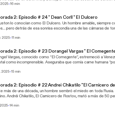
-
ce… También mató. Manipulada, obsesionada y atrapada en una re
. 2025
16 min
virtió en la mente detrás de uno de los casos más perturbadores de
a la oscuridad… donde víctima y monstruo se vuelven indistinguible
rada 2: Episodio # 24 " Dean Corll " El Dulcero
cast, an AdsWizz company. See https://pcm.adswizz.com for info
ston lo conocían como El Dulcero. Un hombre amable, siempre c
tion and use of personal data for advertising.
los… pero detrás de esa sonrisa escondía una de las cámaras de t
 Estados Unidos. Dean Corll manipuló a adolescentes, creó su propia red de
-
v. 2025
11 min
iento y convirtió un barrio entero en su cacería personal. Más de 20 víctimas. Un
o invisible. Un final inesperado. Hosted by Simplecast, an AdsWi
//pcm.adswizz.com for information about our collection and use of
rada 2: Episodio # 23 Dorangel Vargas " El Comegent
ising.
ngel Vargas, conocido como “El Comegente”, estremeció a Venezu
utal como incomprensible. Aseguraba que comía carne humana “po
tió la selva en su refugio macabro. En este episodio de Crímenes 
-
. 2025
15 min
te de uno de los asesinos más perturbadores de Sudamérica… y lo
ía entre los árboles del Parque Nacional El Ávila. Hosted by Sim
y. See https://pcm.adswizz.com for information about our collect
rada 2: Episodio # 22 Andrei Chikatilo "El Carnicero d
al data for advertising.
e más de una década, un hombre sembró el miedo en toda Rusia.
ino. Andréi Chikatilo, El Carnicero de Rostov, mató a más de 50 p
idad indescriptible. Niños, mujeres, adolescentes… nadie estaba a 
-
 2025
14 min
ia del monstruo que la Unión Soviética quiso ocultar. Solo en Crím
plecast, an AdsWizz company. See https://pcm.adswizz.com for i