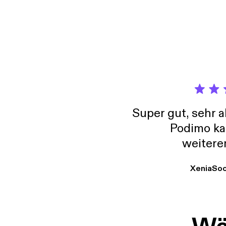
collec
Super gut, sehr 
Podimo ka
weitere
XeniaSo