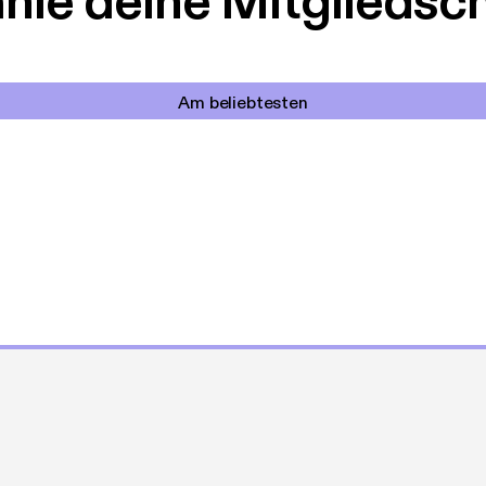
le deine Mitgliedsc
Am beliebtesten