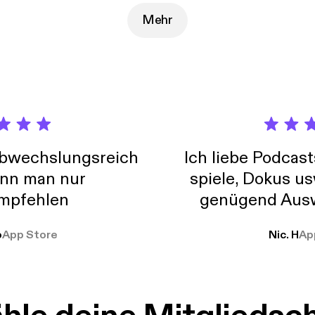
tion and use of personal data for advertising.
Mehr
abwechslungsreich
Ich liebe Podcast
nn man nur
spiele, Dokus us
mpfehlen
genügend Ausw
weit
o
App Store
Nic. H
Ap