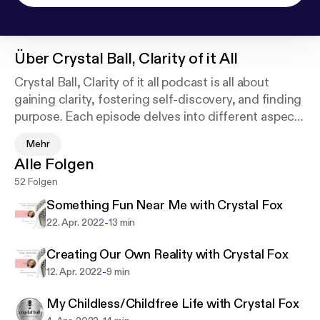
Über
Crystal Ball, Clarity of it All
Crystal Ball, Clarity of it all podcast is all about
gaining clarity, fostering self-discovery, and finding
purpose. Each episode delves into different aspects
of personal growth, such as understanding your
Mehr
values, setting goals, and taking control of your life.
Alle Folgen
Our guests will share their personal stories and
52 Folgen
provide insights on how they have improved their
mental health, found clarity and live a life they
Something Fun Near Me with Crystal Fox
choose. Join us on this journey of self-discovery
-
22. Apr. 2022
13 min
and learn how to live a more fulfilling and purposeful
life.
Creating Our Own Reality with Crystal Fox
-
12. Apr. 2022
9 min
Support this podcast:
https://podcasters.spotify.co
My Childless/Childfree Life with Crystal Fox
m/pod/show/crystalballclarityofitall/support