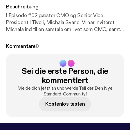
Beschreibung
I Episode #02 gæster CMO og Senior Vice
President I Tivoli, Michala Svane. Vi har inviteret
Michala ind til en samtale om livet som CMO, samt
hvad det kræver. Sammen taler vi om, hvordan det
er at drive og udvikle digitaliseringen i Danmarks
Kommentare
0
største turistattraktion, samt hvad hun har gjort for
at skabe synergi mellem salg- og
marketingafdelingen.
Sei die erste Person, die
www.dennyestandard.dk/michala-svane
kommentiert
Melde dich jetzt an und werde Teil der Den Nye
Standard-Community!
Kostenlos testen