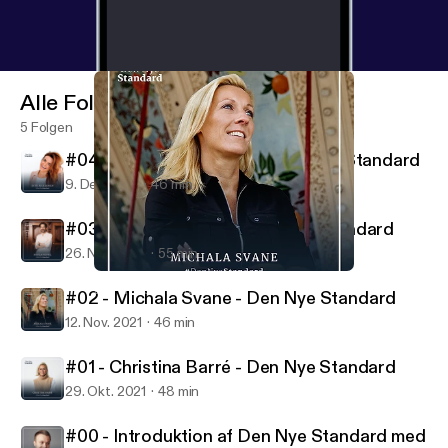
Alle Folgen
5 Folgen
#04 - Ditte Julie Jensen - Den Nye Standard
9. Dez. 2021
46 min
#03 - Nikolaj Koppel - Den Nye Standard
26. Nov. 2021
55 min
#02 - Michala Svane - Den Nye Standard
Den Nye Standard
#02 - Michala Svane - Den Nye Standard
12. Nov. 2021
46 min
#01 - Christina Barré - Den Nye Standard
29. Okt. 2021
48 min
#00 - Introduktion af Den Nye Standard med