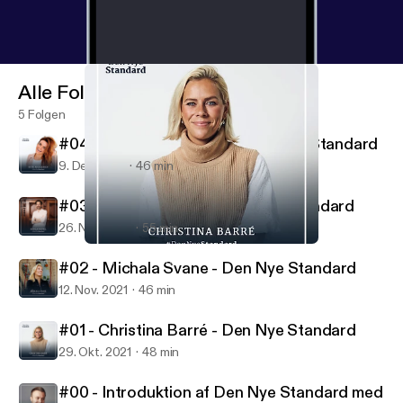
Alle Folgen
5 Folgen
#04 - Ditte Julie Jensen - Den Nye Standard
9. Dez. 2021
46 min
#03 - Nikolaj Koppel - Den Nye Standard
26. Nov. 2021
55 min
#01 - Christina Barré - Den Nye Standard
Den Nye Standard
#02 - Michala Svane - Den Nye Standard
12. Nov. 2021
46 min
#01 - Christina Barré - Den Nye Standard
29. Okt. 2021
48 min
#00 - Introduktion af Den Nye Standard med