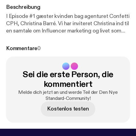
Beschreibung
I Episode #1 gæster kvinden bag agenturet Confetti
CPH, Christina Barré. Vi har inviteret Christina ind til
en samtale om Influencer marketing og livet som
selvstændig. Vi taler om, at turde tage springet ud i
det uvisse som selvstændig, samtidig med, at man
Kommentare
0
elsker trygheden i at være lønmodtager. Christina
driver sin virksomhed med et positivt mindset og
livssyn, og leder sine medarbejdere ved at: âvære
Sei die erste Person, die
den chef, man godt selv ville have haftâ.
www.dennyestandard.dk/christina-barre
kommentiert
Melde dich jetzt an und werde Teil der Den Nye
Standard-Community!
Kostenlos testen