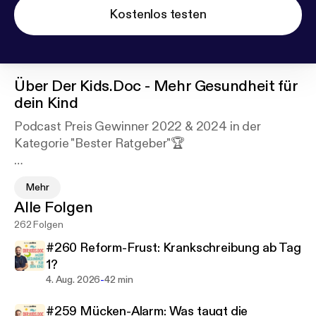
Kostenlos testen
Über
Der Kids.Doc - Mehr Gesundheit für
dein Kind
Podcast Preis Gewinner 2022 & 2024 in der
Kategorie "Bester Ratgeber"🏆
Als Kinderarzt kennt Vitor all die Fragen, Sorgen
Mehr
und Ängste von Müttern und Vätern, wenn sie in
Alle Folgen
seiner Praxis stehen. Ein Blick hinter die Kulissen:
262 Folgen
dieser Podcast bewegt, schlaut auf, verpackt
medizinische Komplexität in verstehbares Deutsch,
#260 Reform-Frust: Krankschreibung ab Tag
beantwortet Fragen und schafft Verständnis.
1?
Dabei bringen die Podcast-Mates im persönlichen,
-
4. Aug. 2026
42 min
lustigen Gespräch jeweils ihre eigene Sicht mit ein.
#259 Mücken-Alarm: Was taugt die
Vitor als Mediziner und Gerrit in der Rolle als 3-