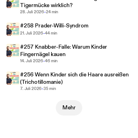
Tigermücke wirklich?
facher Vater würzen die einzelnen Folgen mit
-
28. Juli 2026
24 min
Anekdoten aus dem eigenen Leben. Durch den
erfrischenden Mix aus der medizinischen Welt und
#258 Prader-Willi-Syndrom
dem Alltag (“Das geht mir auch so”) werden
-
21. Juli 2026
44 min
HörerInnen gebunden und freuen sich auf jede
Folge.
#257 Knabber-Falle: Warum Kinder
Fingernägel kauen
Neue Folgen von "Der Kids.Doc - Mehr Gesundheit
-
14. Juli 2026
46 min
für dein Kind" gibt es jeden Mittwoch exklusiv bei
Podimo!
#256 Wenn Kinder sich die Haare ausreißen
Folge diesem Podcast, um zukünftig keine weitere
(Trichotillomanie)
Folgen mehr zu verpassen.
-
7. Juli 2026
35 min
Hosts: Dr. med. Vitor P. Gatinho, Gerrit Rüsken
Mehr
https://www.instagram.com/kids.doc.de/