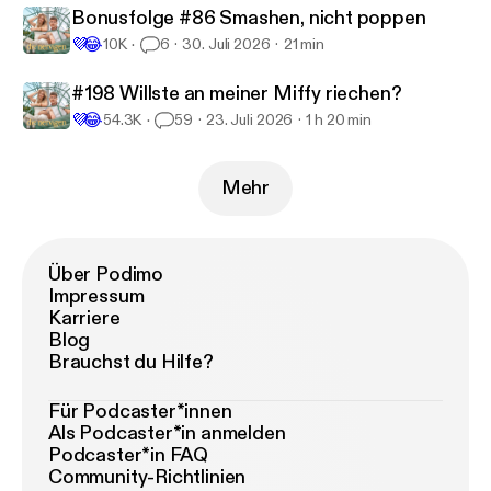
Bonusfolge #86 Smashen, nicht poppen
💜
😂
10K
6
30. Juli 2026
21 min
#198 Willste an meiner Miffy riechen?
💜
😂
54.3K
59
23. Juli 2026
1 h 20 min
Mehr
Über Podimo
Impressum
Karriere
Blog
Brauchst du Hilfe?
Für Podcaster*innen
Als Podcaster*in anmelden
Podcaster*in FAQ
Community-Richtlinien