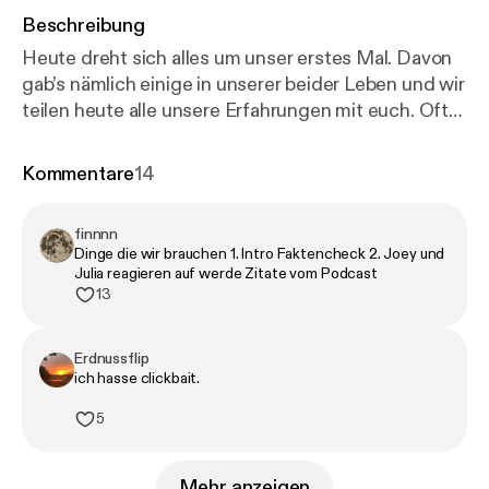
Beschreibung
Heute dreht sich alles um unser erstes Mal. Davon
gab’s nämlich einige in unserer beider Leben und wir
teilen heute alle unsere Erfahrungen mit euch. Oft
haben Leute ganz rosige Vorstellungen und
erwarten, dass alles reibungslos klappt, aber das
Kommentare
14
passiert in den seltensten Fällen und das ist auch
ok. Wir erzählen euch heute ganz unverblümt, wie
finnnn
das bei uns alles so ablief. Schicke deine Story für
Dinge die wir brauchen 1. Intro Faktencheck 2. Joey und
den Kummerkasten an
Julia reagieren auf werde Zitate vom Podcast
dienervigenfanmail@gmail.com . Eine neue
13
Bonusfolge "die Nervigen" jeden Montag bei
Podimo.🧡
Erdnussflip
ich hasse clickbait.
5
Mehr anzeigen