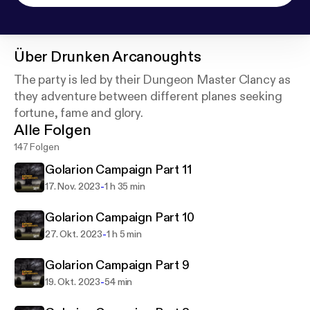
Über
Drunken Arcanoughts
The party is led by their Dungeon Master Clancy as
they adventure between different planes seeking
fortune, fame and glory.
Alle Folgen
147 Folgen
Golarion Campaign Part 11
-
17. Nov. 2023
1 h 35 min
Golarion Campaign Part 10
-
27. Okt. 2023
1 h 5 min
Golarion Campaign Part 9
-
19. Okt. 2023
54 min