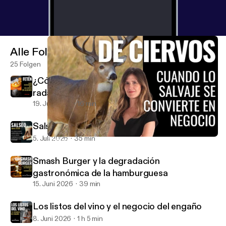
episodio es para ti. Comparte si te ha hecho pensar.
Y si no… cuéntanos por qué.
Alle Folgen
25 Folgen
¿Cómo consigue un restaurante entrar en el
radar de la Guía Michelin?
19. Juli 2026
16 min
Salseo: Actualidad Gastronómica Junio 2026
5. Juli 2026
35 min
Granjas de ciervos: cuando lo salvaje se convierte en negocio
El Anticrítico Gastronómico
Smash Burger y la degradación
gastronómica de la hamburguesa
15. Juni 2026
39 min
Los listos del vino y el negocio del engaño
8. Juni 2026
1 h 5 min