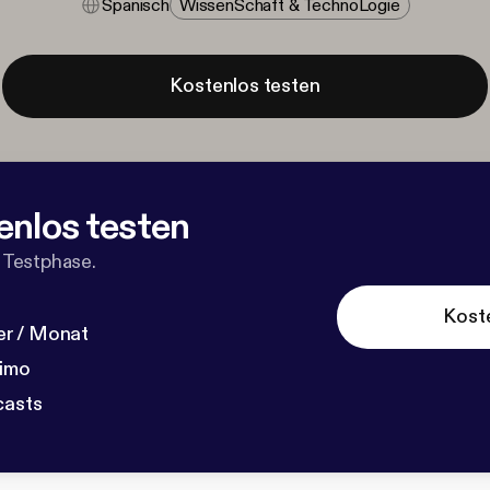
Spanisch
Wissen​schaft & Techno​logie
Kostenlos testen
enlos testen
 Testphase.
Kost
r / Monat
dimo
casts