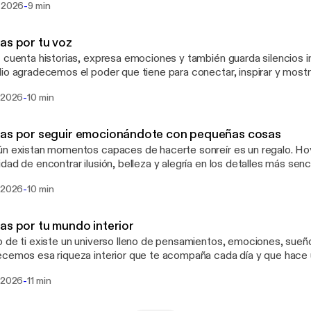
-
. 2026
9 min
as por tu voz
 cuenta historias, expresa emociones y también guarda silencios importa
io agradecemos el poder que tiene para conectar, inspirar y mostr
-
. 2026
10 min
ias por seguir emocionándote con pequeñas cosas
 existan momentos capaces de hacerte sonreír es un regalo. Hoy agradecemos la
dad de encontrar ilusión, belleza y alegría en los detalles más sencil
-
. 2026
10 min
as por tu mundo interior
 de ti existe un universo lleno de pensamientos, emociones, sueños 
cemos esa riqueza interior que te acompaña cada día y que hace 
 vida.
-
. 2026
11 min