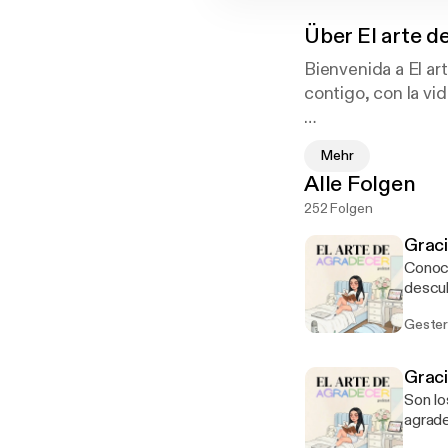
Über
El arte d
Bienvenida a El ar
contigo, con la vid
Aquí celebramos lo
Mehr
amor para tu alma,
Alle Folgen
con la gratitud.
252 Folgen
Porque cuando agr
Graci
Conocerte e
descub
Geste
Graci
Son lo
agrade
desape