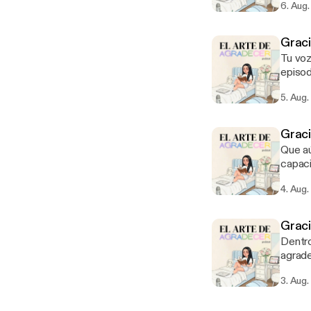
6. Aug
Graci
Tu voz
episod
5. Aug
Grac
Que aún
capaci
4. Aug
Graci
Dentro
agrade
vivir la
3. Aug