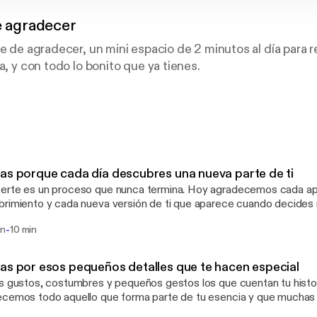
e agradecer
te de agradecer, un mini espacio de 2 minutos al día para 
a, y con todo lo bonito que ya tienes.
 cotidiano, lo mágico, y lo simple… cada episodio es como
 con reflexiones suaves, afirmaciones, y mensajes que te
adeces, todo se transforma.
as porque cada día descubres una nueva parte de ti
s un proceso que nunca termina. Hoy agradecemos cada aprendizaje, cada
rimiento y cada nueva versión de ti que aparece cuando decides 
-
rn
10 min
as por esos pequeños detalles que te hacen especial
s gustos, costumbres y pequeños gestos los que cuentan tu historia.
cemos todo aquello que forma parte de tu esencia y que muchas
rcibido.