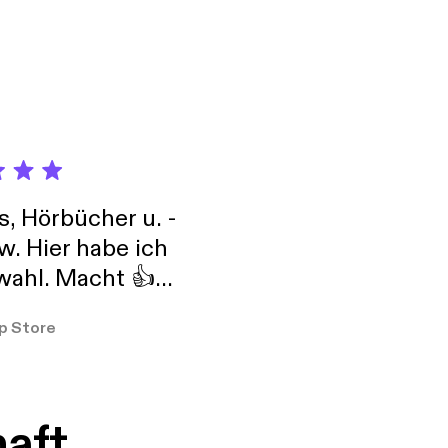
s, Hörbücher u. -
w. Hier habe ich
ahl. Macht 👍
er so
p Store
haft