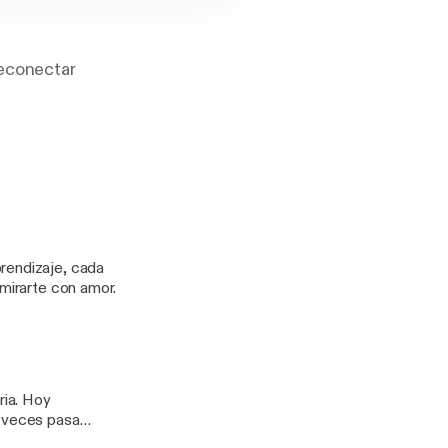
reconectar
 una notita de
 ayudan a conectar
mirarte con amor.
 Hoy
 veces pasa