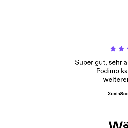
Super gut, sehr 
Podimo ka
weitere
XeniaSo
Wäh