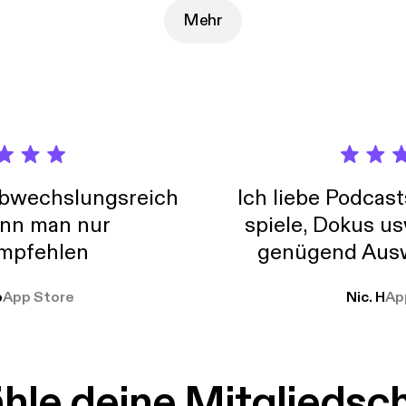
Mehr
abwechslungsreich
Ich liebe Podcast
nn man nur
spiele, Dokus us
mpfehlen
genügend Ausw
weit
o
App Store
Nic. H
Ap
le deine Mitgliedsc