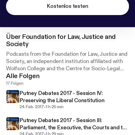
Kostenlos testen
Über
Foundation for Law, Justice and
Society
Podcasts from the Foundation for Law, Justice and
Society, an independent institution affiliated with
Wolfson College and the Centre for Socio-Legal
Alle Folgen
Studies at the University of Oxford.
17 Folgen
Putney Debates 2017 - Session IV:
Preserving the Liberal Constitution
-
24. Feb. 2017
1 h 25 min
Putney Debates 2017 - Session III:
Parliament, the Executive, the Courts and the
-
Rule of Law
24. Feb. 2017
1 h 29 min