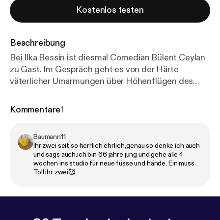
Kostenlos testen
Beschreibung
Bei Ilka Bessin ist diesmal Comedian Bülent Ceylan
zu Gast. Im Gespräch geht es von der Härte
väterlicher Umarmungen über Höhenflügen des
Comedy-Erfolgs zu Kordhosen. Wie gut schläft es
sich wirklich auf Gasflaschen und worüber machen
Kommentare
1
wir uns zu viele Sorgen? Wie wichtig sind gepflegte
Füße? Das alles, und warum Kinder unsere Zukunft
Baumann11
sind, auch wenn sie mit harten Bandagen und den
Ihr zwei seit so herrlich ehrlich,genau so denke ich auch
Waffen ihrer Federtasche kämpfen, erfahrt ihr in
und sags auch.ich bin 66 jahre jung und gehe alle 4
dieser Folge.
wochen ins studio für neue füsse und hände. Ein muss.
Toll ihr zwei🥰