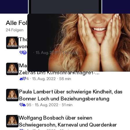
Alle Folgen
24 Folgen
Thomas Rath über Leggins, Mode in Zeiten
von Corona und Holiday on Ice-Kostüme
💜
😂
43
15. Aug. 2022
1 h 0 min
Markus Krebs über Pizza-Taxis, geklaute
Zebras und Kühlschrankmagnet-
Bülent Ceylan über väterliche Umarmungen, soziales Engagemen
Geschichten, die (k)einer braucht mit Ilka Bessin
🔥
💜
Sammlungen
4
15. Aug. 2022
58 min
Paula Lambert über schwierige Kindheit, das
Bonner Loch und Beziehungsberatung
💜
🔥
95
15. Aug. 2022
51 min
Wolfgang Bosbach über seinen
Schwiegersohn, Karneval und Querdenker