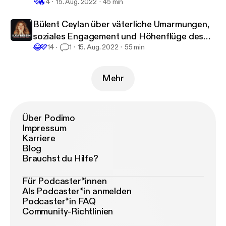
💜
🔥
4
15. Aug. 2022
45 min
Bülent Ceylan über väterliche Umarmungen,
soziales Engagement und Höhenflüge des
😂
💜
Erfolgs
14
1
15. Aug. 2022
55 min
Mehr
Über Podimo
Impressum
Karriere
Blog
Brauchst du Hilfe?
Für Podcaster*innen
Als Podcaster*in anmelden
Podcaster*in FAQ
Community-Richtlinien