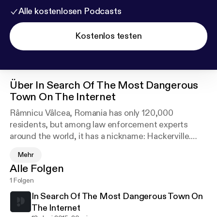
Alle kostenlosen Podcasts
Kostenlos testen
Über
In Search Of The Most Dangerous
Town On The Internet
Râmnicu Vâlcea, Romania has only 120,000
residents, but among law enforcement experts
around the world, it has a nickname: Hackerville.
In the last year alone, $1 billion was stolen in the U.S.
Mehr
by Romanian hackers. Convicted criminals with
Alle Folgen
nicknames like Guccifer and Iceman have been
1 Folgen
caught breaking into the email accounts of NASA,
Hillary Clinton and George W. Bush—but that’s
In Search Of The Most Dangerous Town On
just the beginning. The world is finally waking up
The Internet