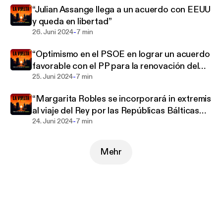
dosis diaria de actualidad en un formato ágil y
“Julian Assange llega a un acuerdo con EEUU
cautivador.
y queda en libertad”
-
26. Juni 2024
7 min
“Optimismo en el PSOE en lograr un acuerdo
favorable con el PP para la renovación del
-
CGPJ”
25. Juni 2024
7 min
“Margarita Robles se incorporará in extremis
al viaje del Rey por las Repúblicas Bálticas
-
para no dejarlo solo”
24. Juni 2024
7 min
Mehr