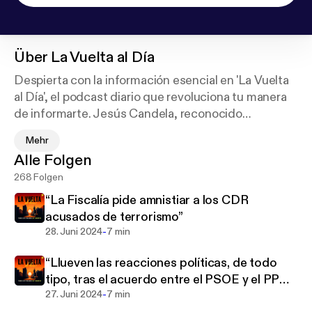
Über
La Vuelta al Día
Despierta con la información esencial en 'La Vuelta
al Día', el podcast diario que revoluciona tu manera
de informarte. Jesús Candela, reconocido
periodista y analista político, te guía por los titulares
Mehr
más impactantes de España, Europa y Estados
Alle Folgen
Unidos. Cada mañana, a partir de las siete,
268 Folgen
sumérgete en un resumen conciso y dinámico de
las noticias que marcarán la jornada. Candela
“La Fiscalía pide amnistiar a los CDR
desentraña las portadas de los principales diarios,
acusados de terrorismo”
ofreciendo una perspectiva única que te mantendrá
-
28. Juni 2024
7 min
un paso adelante. Este podcast exclusivo de
“Llueven las reacciones políticas, de todo
Podimo, producido por La Inmersiva, es tu
tipo, tras el acuerdo entre el PSOE y el PP
compañero ideal para comenzar el día
-
para renovar el CGPJ”
27. Juni 2024
7 min
completamente informado. 'La Vuelta al Día': tu