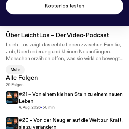
Kostenlos testen
Über
LeichtLos – Der Video-Podcast
LeichtLos zeigt das echte Leben zwischen Familie,
Job, Überforderung und kleinen Neuanfängen.
Menschen erzählen offen, was sie wirklich bewegt
– ohne Show, ohne Druck, ohne perfekte Fassade.
Mehr
Alle Folgen
Eine Stunde ehrliches Gespräch über Mut, Zweifel,
29 Folgen
Gesundheit, Energie und diese Momente, in denen
man anders abbiegt als geplant.
#21 – Von einem kleinen Stein zu einem neuen
Danach kommt das LeichtLos Echo: meine kurze,
Leben
klare Reflexion auf das, was hängen bleibt.
-
4. Aug. 2026
50 min
#20 – Von der Neugier auf die Welt zur Kraft,
Jeden Dienstag neu – im Wechsel aus
sie zu verändern
Gesprächsfolge und Echo.