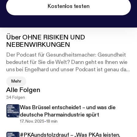
Kostenlos testen
Über
OHNE RISIKEN UND
NEBENWIRKUNGEN
Der Podcast für Gesundheitsmacher: Gesundheit
bedeutet für Sie die Welt? Dann geht es Ihnen wie
uns bei Engelhard und unser Podcast ist genau das
richtige für Sie: Trends und Insights der
Mehr
Gesundheitsbranche, Veränderungen im Markt, der
Alle Folgen
Blick über den Tellerrand, aber auch
34 Folgen
außergewöhnliche Geschichten und persönliche
Erfahrungen – in diese Themen tauchen wir
Was Brüssel entscheidet – und was die
gemeinsam mit unseren Gästen und Experten ein.
deutsche Pharmaindustrie spürt
Ein absolutes Muss für alle, die das Thema
-
17. Nov. 2025
18 min
Gesundheit aktiv mitgestalten wollen und nach
#PKAundstolzdrauf – „Was PKAs leisten,
mehr als reiner Unterhaltung suchen. Inspirierend,