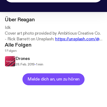
Über
Reagan
Idk
Cover art photo provided by Ambitious Creative Co.
- Rick Barrett on Unsplash:
https://unsplash.com/@
Alle Folgen
weareambitious
1 Folgen
Drones
-
28. Feb. 2019
1 min
Melde dich an, um zu hören