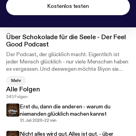
Kostenlos testen
Über
Schokolade für die Seele - Der Feel
Good Podcast
Der Podcast, der glücklich macht. Eigentlich ist
jeder Mensch glücklich - nur viele Menschen haben
es vergessen. Und deswegen möchte Biyon sie
wieder daran erinnern, was in ihnen steckt. Es geht
Mehr
um Inspiration, Motivation und Glück. Dich erwarten
Alle Folgen
spannende Geschichten, praktische Tipps für
343 Folgen
Deinen Alltag sowie eine Menge Spaß und
Lebensfreude! Überall, wo es Podcasts gibt - und
Erst du, dann die anderen - warum du
auf Spotify auch mit Video.
niemanden glücklich machen kannst
-
31. Juli 2026
22 min
Kontakt: info@biyon.de
Nicht alles wird gut. Alles ist gut. - über
Instagram:
https://instagram.com/biyon