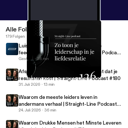
Alle Folgen
179 Folgen
Luister dit als er niks gebeurt met de
feedback in je bedrijf | Straight-Line Podcast
#181
Gestern
38 min
Afspraken vs. verwachtingen: het gat dat je
resultaten kost | Straight-Line Podcast #180
Zo toon je leiderschap in je liefdesrelatie
Straight-Line Podcast
31. Juli 2026
13 min
Waarom de meeste leiders leven in
andermans verhaal | Straight-Line Podcast
#179
24. Juli 2026
36 min
Waarom Drukke Mensen het Minste Leveren