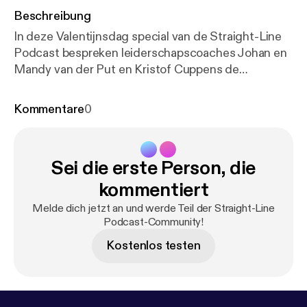
Beschreibung
In deze Valentijnsdag special van de Straight-Line
Podcast bespreken leiderschapscoaches Johan en
Mandy van der Put en Kristof Cuppens de
uitdagingen die ondernemers en zakelijk leiders
ervaren in hun liefdesrelatie. Dankzij de krachtige
Kommentare
0
tools van Straight-Line Leadership leer je naast je
ondernemerschap ook excelleren in de
liefdesrelatie met je partner. Beluister snel de
Sei die erste Person, die
podcast en leer hoe je als drukke ondernemer je
relatie actief kunt bekrachtigen dankzij duidelijke
kommentiert
communicatie en leiderschap. 📖 Download het
Melde dich jetzt an und werde Teil der Straight-Line
besproken bulletin op de speciale podcastpagina
Podcast-Community!
van deze aflevering:
https://www.straightlineleaders
Kostenlos testen
hip.com/?post_type=podcast&p=13624