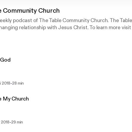
e Community Church
ekly podcast of The Table Community Church. The Table 
changing relationship with Jesus Christ. To learn more visit
 God
-
i 2018
28 min
ve My Church
-
i 2018
29 min