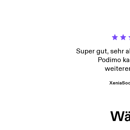
Super gut, sehr 
Podimo ka
weitere
XeniaSo
Wäh