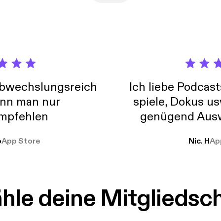
abwechslungsreich
Ich liebe Podcast
nn man nur
spiele, Dokus us
mpfehlen
genügend Ausw
weit
o
App Store
Nic. H
Ap
le deine Mitgliedsc