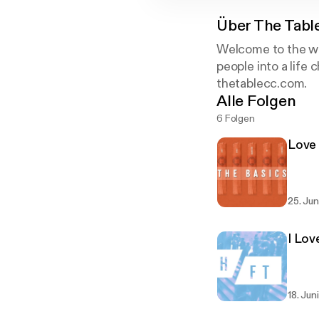
Über
The Tabl
Welcome to the we
people into a life 
thetablecc.com.
Alle Folgen
6 Folgen
Love
25. Jun
I Lo
18. Jun