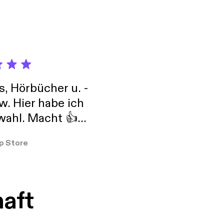
s, Hörbücher u. -
w. Hier habe ich
ahl. Macht 👍
er so
p Store
haft