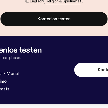
Englisch
Religion & Spiritualität
Kostenlos testen
enlos testen
 Testphase.
Kost
r / Monat
dimo
casts