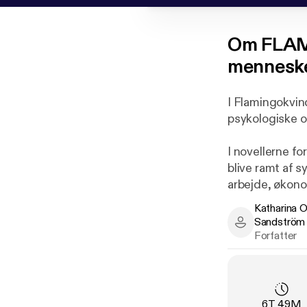
Om
FLAM
mennesker
I Flamingokvin
psykologiske o
I novellerne f
blive ramt af s
arbejde, økonom
Katharina 
Fortællingerne 
Sandström
Katharina Ora
og blive afhæn
Forfatter
tanker og følel
I bogens faktue
som bliver ber
Varighed
:
6T 49M