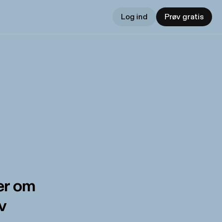
Log ind
Prøv gratis
r om
v