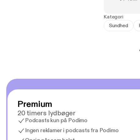
være relevante,
Kategori
Bogen er relev
Sundhed
ikke mindst for
studerende ind
Premium
20 timers lydbøger
Podcasts kun på Podimo
Ingen reklamer i podcasts fra Podimo