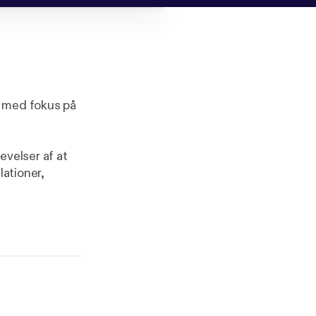
, med fokus på
evelser af at
lationer,
en som patient
 og hvilke
 tilstande,
mer, som kan