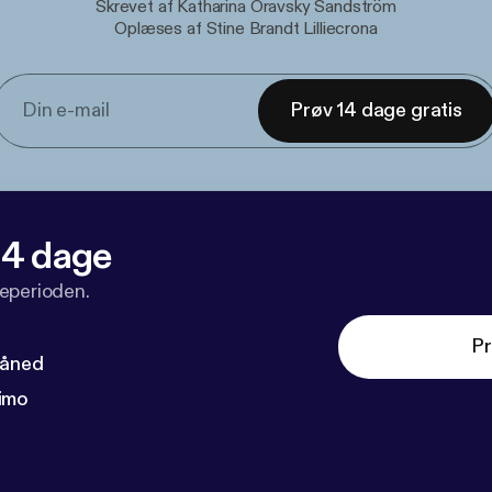
Skrevet af Katharina Oravsky Sandström
Oplæses af Stine Brandt Lilliecrona
Prøv 14 dage gratis
 14 dage
veperioden.
Pr
måned
imo