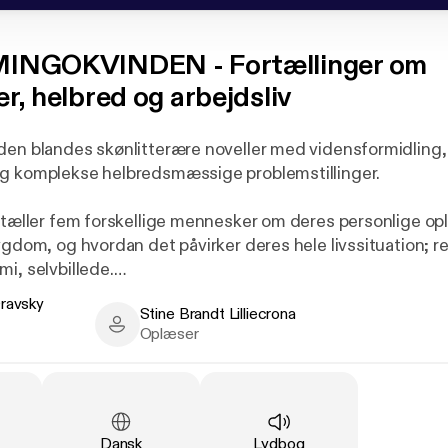
INGOKVINDEN - Fortællinger om
, helbred og arbejdsliv
den blandes skønlitterære noveller med vidensformidling
g komplekse helbredsmæssige problemstillinger.
ortæller fem forskellige mennesker om deres personlige opl
ygdom, og hvordan det påvirker deres hele livssituation; re
i, selvbillede.
Oravsky
Stine Brandt Lilliecrona
giver læseren indblik i, hvordan det kan opleves at få roll
vsky Sandström - Author
Stine Brandt Lilliecrona - Narrator
Oplæser
gig af hjælp, både fra pårørende og den offentlige sektor,
ser denne situation kan give ophav til.
lle del får læseren letforståelig viden om de især psykiske
ørt i fortællingerne, samt om de samfundsmæssige syste
Sprog
:
Type
:
Dansk
Lydbog