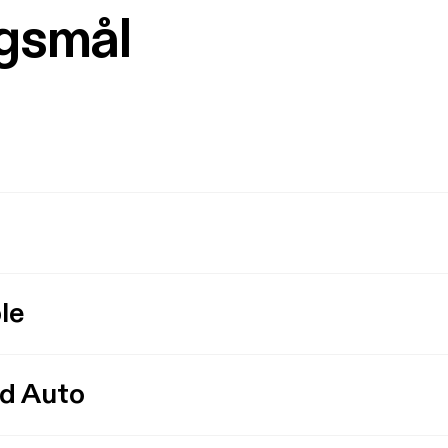
rgsmål
le
id Auto