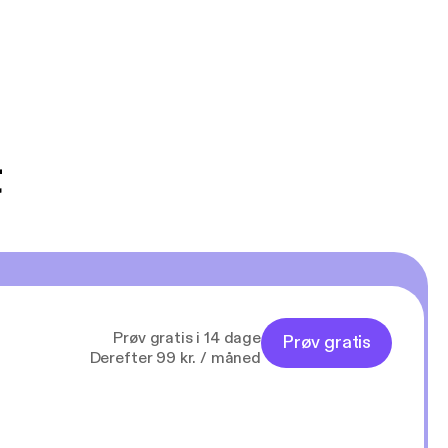
d og samfund,
fessionelle og
t
Prøv gratis i 14 dage
Prøv gratis
Derefter 99 kr. / måned