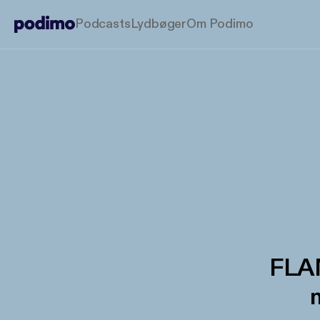
Podcasts
Lydbøger
Om Podimo
FLA