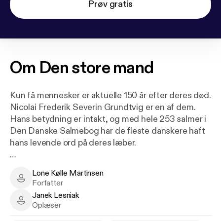
Prøv gratis
Om
Den store mand
Kun få mennesker er aktuelle 150 år efter deres død.
Nicolai Frederik Severin Grundtvig er en af dem.
Hans betydning er intakt, og med hele 253 salmer i
Den Danske Salmebog har de fleste danskere haft
hans levende ord på deres læber.
Men Grundtvig er ikke nem at få hold på. Politisk
Lone Kølle Martinsen
tages han til indtægt for snart det ene, snart det
Lone Kølle Martinsen - Author
Forfatter
andet, og i skåltaler berømmer vi hans betydning for
Janek Lesniak
velfærdsstat, dannelse, fællesskab og kirkeliv. Vi
Janek Lesniak - Narrator
Oplæser
siger, at han er kompromisløs, men også folkelig.