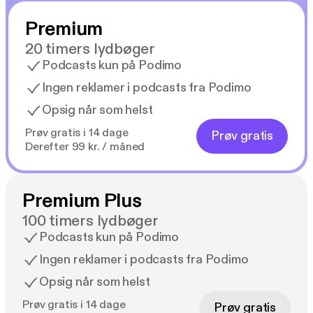
Efter krigen blev Birksted en central skikkelse i den
Premium
danske forsvarsdebat. Han havde stjernestatus i
offentligheden og var højt anset i Norge og
20 timers lydbøger
Storbritannien, men krigserfaring og moderne ideer
Podcasts kun på Podimo
var ikke i høj kurs i det danske militære system. Efter
Ingen reklamer i podcasts fra Podimo
nogle frustrerende år i Flyvevåbnet kom Birksted til
Opsig når som helst
NATO, hvor han sluttede karrieren som civilt ansat
ekspert i 1980. Som pensionist boede han i London
Prøv gratis i 14 dage
Prøv gratis
og besøgte nødig Danmark.
Derefter 99 kr. / måned
I 2009 blev der opstillet en buste af Kaj Birksted
ved siden af busten af Anders Lassen uden for
Premium Plus
Frihedsmuseet i København.
100 timers lydbøger
Podcasts kun på Podimo
Ingen reklamer i podcasts fra Podimo
Opsig når som helst
Prøv gratis i 14 dage
Prøv gratis