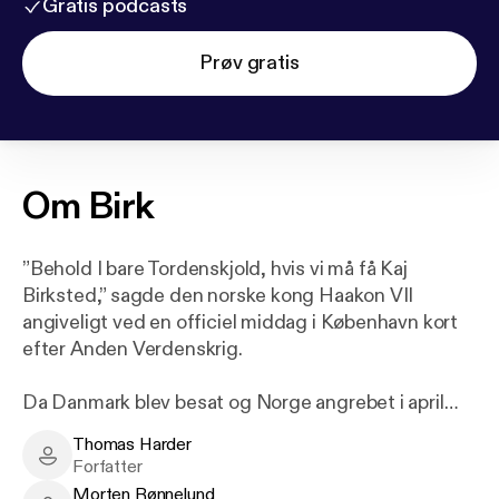
Gratis podcasts
Prøv gratis
Om
Birk
”Behold I bare Tordenskjold, hvis vi må få Kaj
Birksted,” sagde den norske kong Haakon VII
angiveligt ved en officiel middag i København kort
efter Anden Verdenskrig.
Da Danmark blev besat og Norge angrebet i april
1940, flygtede den danske marineflyver Kaj
Thomas Harder
Birksted (1915-1996) til Norge for at kæmpe mod
Thomas Harder - Author
Forfatter
tyskerne.
Morten Rønnelund