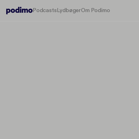
Podcasts
Lydbøger
Om Podimo