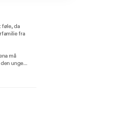
 føle, da
familie fra
lena må
r den unge
e kærlighed
 dem at holde
ds