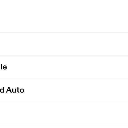
le
id Auto