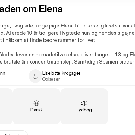
laden om Elena
ge, livsglade, unge pige Elena får pludselig livets alvor at
d. Allerede 10 år tidligere flygtede hun og hendes sigøjner
 i håb om at finde bedre rammer for livet.
åledes lever en nomadetilværelse, bliver fanget i '43 og E
 brutale år i koncentrationslejr. Samtidig i Spanien sidde
n.
ann
Liselotte Krogager
- Author
Liselotte Krogager - Narrator
Oplæser
o unge menneskers liv og deres veje krydses og en rørend
ndelse. Men krig og skæbne skiller dem ad. Vil det lykkes
live og finde hinanden igen?
Sprog
:
Type
:
Dansk
Lydbog
ena er en kærlighedsroman om mod, skæbne, relationer,
old, drømme og om at finde og vise ømhed og tillid, tro
barske realiteter.
 sig primært til kvinder over 18 år.