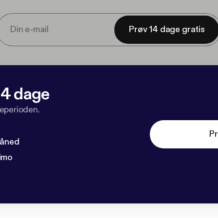
Prøv 14 dage gratis
 14 dage
veperioden.
Pr
måned
imo