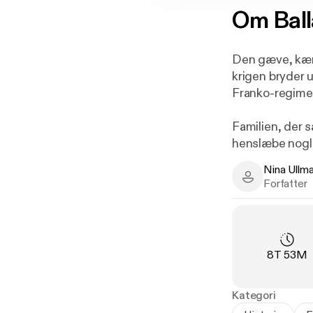
Om
Bal
Den gæve, kærli
krigen bryder u
Franko-regimet
Familien, der s
henslæbe nogle
musiker Stefa
Nina Ullm
Nina Ullmann 
Forfatter
Vi følger de t
tager sin begy
kærligheden i 
Varighed
:
8T 53M
Balladen om El
familiesammenh
virkelighedens 
Kategori
Bogen henvender