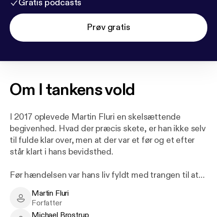
Gratis podcasts
Prøv gratis
Om
I tankens vold
I 2017 oplevede Martin Fluri en skelsættende
begivenhed. Hvad der præcis skete, er han ikke selv
til fulde klar over, men at der var et før og et efter
står klart i hans bevidsthed.
Før hændelsen var hans liv fyldt med trangen til at
stræbe efter en spirituel højere bevidsthed, at finde
Martin Fluri
sig selv og passe ind i et ordnet verdensbillede.
Martin Fluri - Author
Forfatter
Michael Brostrup