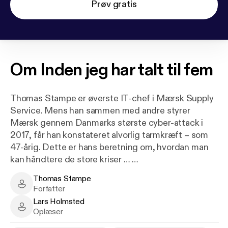
Prøv gratis
Om
Inden jeg har talt til fem
Thomas Stampe er øverste IT-chef i Mærsk Supply
Service. Mens han sammen med andre styrer
Mærsk gennem Danmarks største cyber-attack i
2017, får han konstateret alvorlig tarmkræft ­– som
47-årig. Dette er hans beretning om, hvordan man
kan håndtere de store kriser …
Thomas Stampe
Hvad har et stenhårdt sygdomsforløb at gøre med
Thomas Stampe - Author
Forfatter
moderne ledelsesværktøjer? Hvilken gavn har man
Lars Holmsted
af agile processer, forandringsledelse og alle de
Lars Holmsted - Narrator
Oplæser
andre ledelsesfilosofier, når kemoen bliver sendt