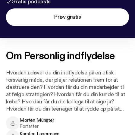
Gratis podcasts
Prøv gratis
Om
Personlig indflydelse
Hvordan udøver du din indflydelse på en etisk
forsvarlig måde, der plejer relationen frem for at
destruere den? Hvordan får du din medarbejder til
at følge strategien? Hvordan får du din kunde til at
købe? Hvordan får du din kollega til at sige ja?
Hvordan får du din teenager til at rydde op på sit
værelse? Og hvordan vinder du diskussionen,
Morten Münster
debatten eller opgaven? Retoriker Morten
Morten Münster - Author
Forfatter
Sehested Münster, der er partner i BRO
Karsten Lagermann