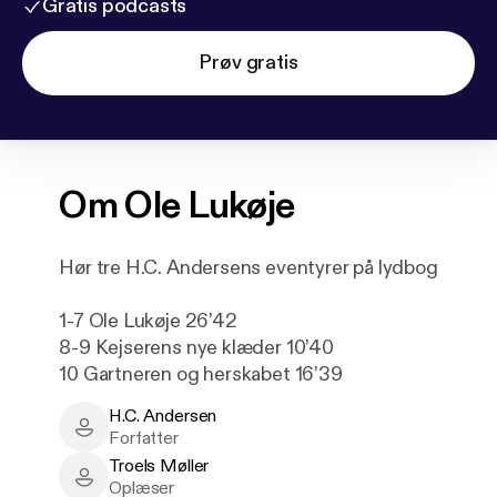
Gratis podcasts
Prøv gratis
Om
Ole Lukøje
Hør tre H.C. Andersens eventyrer på lydbog
1-7 Ole Lukøje 26’42
8-9 Kejserens nye klæder 10’40
10 Gartneren og herskabet 16’39
H.C. Andersen
H.C. Andersen - Author
Forfatter
Troels Møller
Troels Møller - Narrator
Oplæser