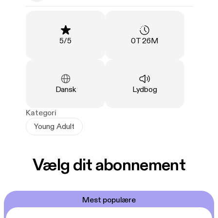
Vurdering
:
Varighed
:
5
/
5
0T 26M
Sprog
:
Type
:
Dansk
Lydbog
Kategori
Young Adult
Vælg dit abonnement
Mest populære