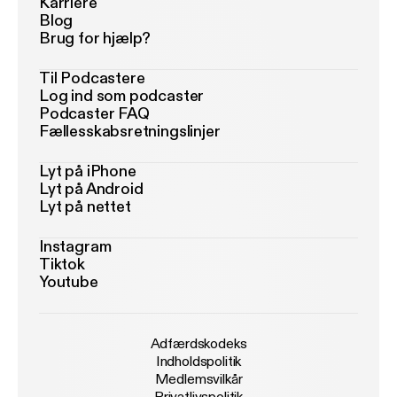
Karriere
Blog
Brug for hjælp?
Til Podcastere
Log ind som podcaster
Podcaster FAQ
Fællesskabsretningslinjer
Lyt på iPhone
Lyt på Android
Lyt på nettet
Instagram
Tiktok
Youtube
Adfærdskodeks
Indholdspolitik
Medlemsvilkår