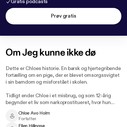
Gratis podcasts
Prøv gratis
Om
Jeg kunne ikke dø
Dette er Chloes historie. En barsk og hjertegribende
fortælling om en pige, der er blevet omsorgssvigtet
i sin barndom og misforstået i skolen.
Tidligt ender Chloe i et misbrug, og som 12-årig
begynder et liv som narkoprostitueret, hvor hun
synker dybere og dybere ned i stoffernes verden.
Chloe Avo Holm
Chloe Avo Holm - Author
Forfatter
Først efter 23 forsøg og med hjælp fra værestedet
Ellen Hillingsø