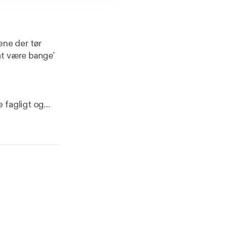
ene der tør
at være bange’
 fagligt og
e bange og som