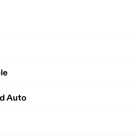
le
id Auto