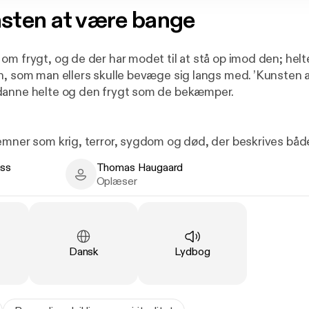
sten at være bange
om frygt, og de der har modet til at stå op imod den; helt
n, som man ellers skulle bevæge sig langs med. ’Kunsten 
danne helte og den frygt som de bekæmper.
emner som krig, terror, sygdom og død, der beskrives både
ter Elsass har opsøgt helte, der kender til kunsten at vær
ass
Thomas Haugaard
n bedre verden.
- Author
Thomas Haugaard - Narrator
Oplæser
Sprog
:
Type
:
Dansk
Lydbog