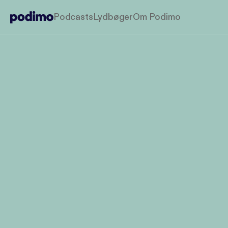
Podcasts
Lydbøger
Om Podimo