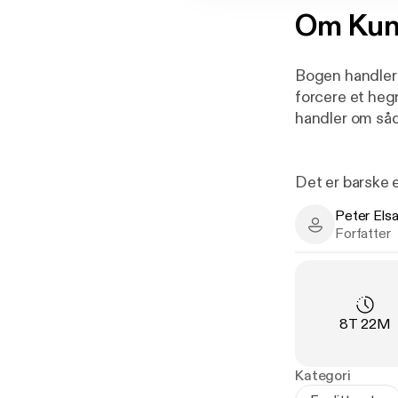
Om
Kun
Bogen handler 
forcere et heg
handler om så
Det er barske 
personligt. Pe
Peter Els
giver håb om e
Peter Elsass 
Forfatter
Varighed
:
8T 22M
Kategori