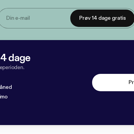
Prøv 14 dage gratis
 14 dage
veperioden.
Pr
måned
imo