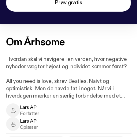
Prøv gratis
Om
Århsome
Hvordan skal vi navigere i en verden, hvor negative
nyheder vægter højest og individet kommer først?
All you need is love, skrev Beatles. Naivt og
optimistisk. Men de havde fat i noget. Når vi i
hverdagen mærker en særlig forbindelse med et
andet menneske, er det fantastisk. Når kærlighed
Lars AP
slår frygt af banen. Det er situationer, som får os til
Lars AP - Author
Forfatter
at sige årh!
Lars AP
Lars AP - Narrator
Oplæser
I Århsome inviterer Lars AP til at finde dine århs: