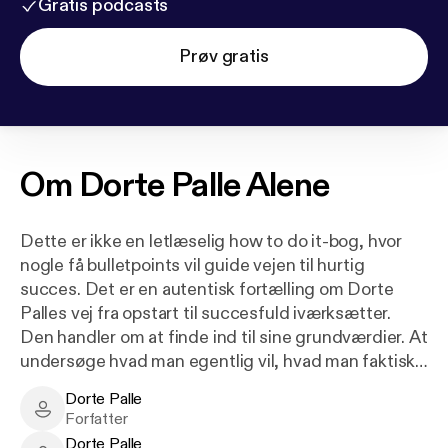
Gratis podcasts
Prøv gratis
Om
Dorte Palle Alene
Dette er ikke en letlæselig how to do it-bog, hvor
nogle få bulletpoints vil guide vejen til hurtig
succes. Det er en autentisk fortælling om Dorte
Palles vej fra opstart til succesfuld iværksætter.
Den handler om at finde ind til sine grundværdier. At
undersøge hvad man egentlig vil, hvad man faktisk
kan, og hvad det så er værd. Om hvordan man
Dorte Palle
sætter passionen op imod, hvad der reelt er
Dorte Palle - Author
Forfatter
efterspørgsel på og profit i, så man kan skabe en
Dorte Palle