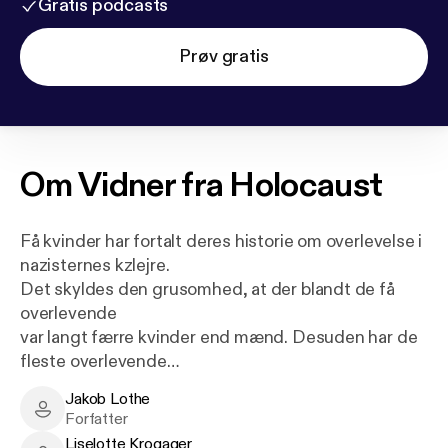
Gratis podcasts
Prøv gratis
Om
Vidner fra Holocaust
Få kvinder har fortalt deres historie om overlevelse i
nazisternes kzlejre.
Det skyldes den grusomhed, at der blandt de få
overlevende
var langt færre kvinder end mænd. Desuden har de
fleste overlevende
kvinder frem til en sen alder været tavse om, hvad
Jakob Lothe
der skete
Jakob Lothe - Author
Forfatter
med dem.
Liselotte Krogager