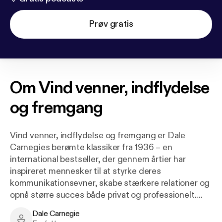
Prøv gratis
Om
Vind venner, indflydelse
og fremgang
Vind venner, indflydelse og fremgang er Dale
Carnegies berømte klassiker fra 1936 – en
international bestseller, der gennem årtier har
inspireret mennesker til at styrke deres
kommunikationsevner, skabe stærkere relationer og
opnå større succes både privat og professionelt.
Dale Carnegie
Carnegie skriver med stor indlevelse om