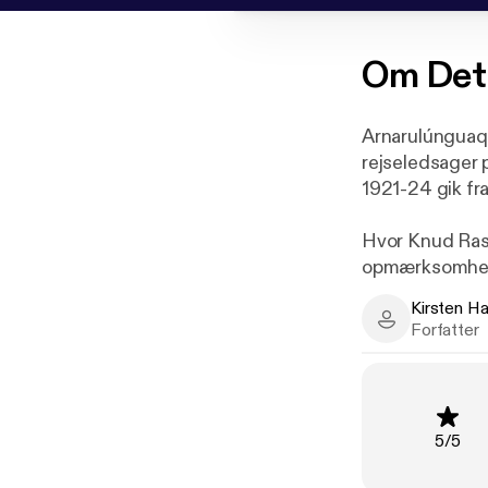
Om
Det
Arnarulúnguaq
rejseledsager 
1921-24 gik fra
Hvor Knud Rasm
opmærksomheden
kvindemenneske
Kirsten H
hendes egen s
Kirsten Hastr
Forfatter
afgørende ski
Denne bog er e
knap fatter i d
Vurderi
5
/
5
udsigten til su
mere omfattend