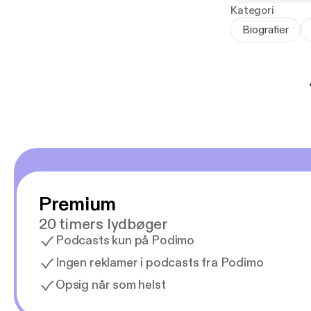
omfatter den n
Kategori
Biografier
Premium
20 timers lydbøger
Podcasts kun på Podimo
Ingen reklamer i podcasts fra Podimo
Opsig når som helst