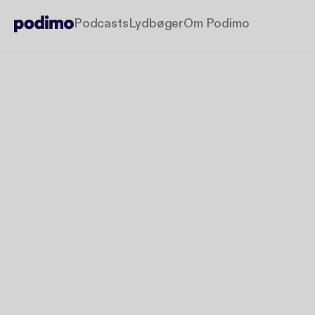
Podcasts
Lydbøger
Om Podimo