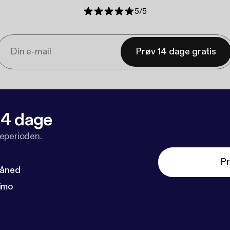
5
/
5
Prøv 14 dage gratis
 14 dage
veperioden.
Pr
måned
imo