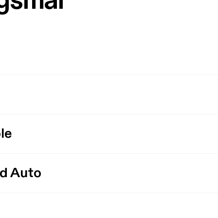
rgsmål
le
id Auto