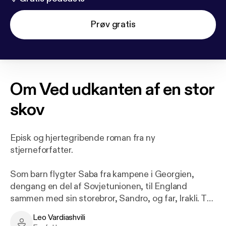
Prøv gratis
Om
Ved udkanten af en stor
skov
Episk og hjertegribende roman fra ny
stjerneforfatter.
Som barn flygter Saba fra kampene i Georgien,
dengang en del af Sovjetunionen, til England
sammen med sin storebror, Sandro, og far, Irakli. To
årtier senere kæmper alle tre mænd stadig med at
Leo Vardiashvili
slutte fred med fortiden og de mennesker og