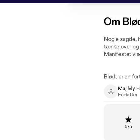
Om
Blø
Nogle sagde, 
tænke over og 
Manifestet vis
Blødt er en fo
Humaidan, fra 
Maj My H
til tryk. I løb
Maj My Humai
Forfatter
os: Vi ser kons
menneskeligt e
Vurderi
5
/
5
I Blødt følger
bestseller – bl