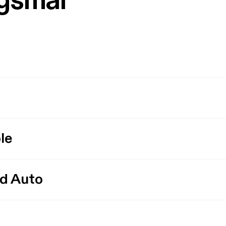
rgsmål
le
id Auto