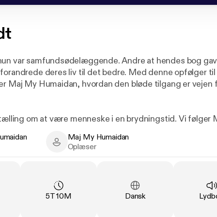
dt
hun var samfundsødelæggende. Andre at hendes bog gav
forandrede deres liv til det bedre. Med denne opfølger til
er Maj My Humaidan, hvordan den bløde tilgang er vejen 
rtælling om at være menneske i en brydningstid. Vi følger
hun sender Ærø Manifestet ud i verden, til hun to år sene
umaidan
Maj My Humaidan
et af netop de to år forandrer verden sig nærmest katapultisk
dan - Author
Maj My Humaidan - Narrator
Oplæser
ekvensen af, at vi ikke har passet godt på vores klode, og a
r i knæ.
ng
:
Varighed
:
Sprog
:
Type
5T 10M
Dansk
Lydb
 vi den bevægelse, der – også ansporet af Ærø Manifestet, 
usser op nedefra og puster til en ild, der ender i en højspæ