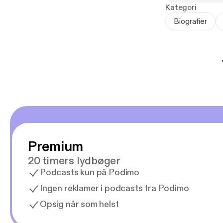
debat om, hvord
Kategori
My Humaidan fi
Biografier
samfundsødel
at leve anderl
Med udgangspunk
med håbet og t
indefra og i de
for, er helt de
vælge det blød
Premium
20 timers lydbøger
Podcasts kun på Podimo
Ingen reklamer i podcasts fra Podimo
Opsig når som helst