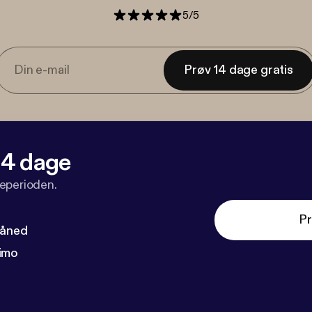
5
/
5
Prøv 14 dage gratis
 14 dage
veperioden.
Pr
måned
imo