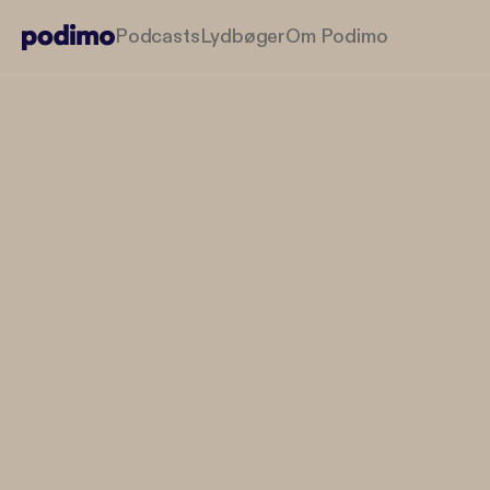
Podcasts
Lydbøger
Om Podimo